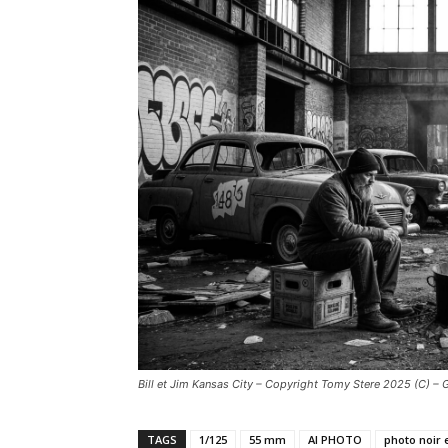
Bill et Jim Kansas City – Copyright Tomy Stere 2025 (C) – 
TAGS
1/125
55 mm
AI PHOTO
photo noir 