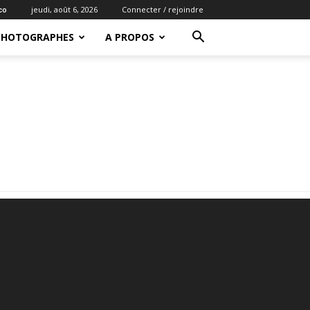
jeudi, août 6, 2026
Connecter / rejoindre
co
PHOTOGRAPHES
A PROPOS