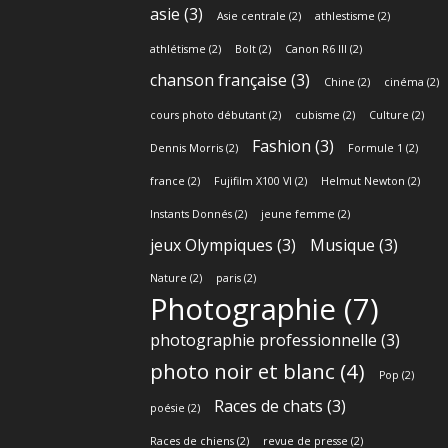
asie
(3)
Asie centrale
(2)
athlestisme
(2)
athlétisme
(2)
Bolt
(2)
Canon R6 III
(2)
chanson française
(3)
Chine
(2)
cinéma
(2)
cours photo débutant
(2)
cubisme
(2)
Culture
(2)
Fashion
(3)
Dennis Morris
(2)
Formule 1
(2)
france
(2)
Fujifilm X100 VI
(2)
Helmut Newton
(2)
Instants Donnés
(2)
jeune femme
(2)
jeux Olympiques
(3)
Musique
(3)
Nature
(2)
paris
(2)
Photographie
(7)
photographie professionnelle
(3)
photo noir et blanc
(4)
Pop
(2)
Races de chats
(3)
poésie
(2)
Races de chiens
(2)
revue de presse
(2)