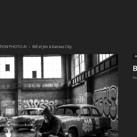
Stere
TION PHOTO AI
Bill et Jim à Kansas City
P
B
Digital
Pa
Multimedia