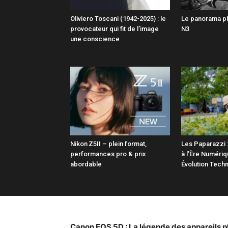
Oliviero Toscani (1942-2025) : le
Le panorama p
provocateur qui fit de l’image
N3
une conscience
Nikon Z5II – plein format,
Les Paparazzi :
performances pro & prix
à l’Ère Numéri
abordable
Évolution Tech
Canon EOS 5D : La légende des appareils p