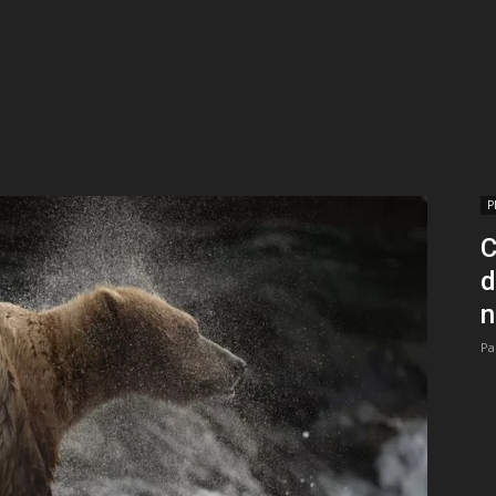
Stere
P
C
Digital
d
n
Pa
Multimedia