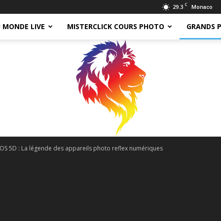
C
29.3
Monaco
 MONDE LIVE
MISTERCLICK COURS PHOTO
GRANDS 
OS 5D : La légende des appareils photo reflex numériques
Tomy