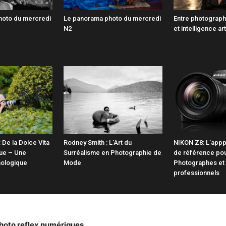
hoto du mercredi
Le panorama photo du mercredi
Entre photograph
N2
et intelligence art
 De la Dolce Vita
Rodney Smith : L’Art du
NIKON Z8: L’appp
que – Une
Surréalisme en Photographie de
de référence pou
nologique
Mode
Photographes et
professionnels
hoto reflex numériques