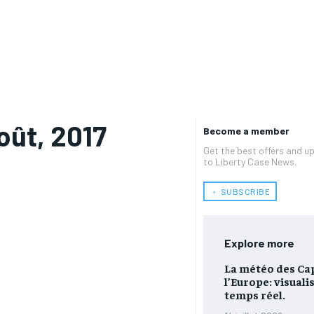
Stere
oût, 2017
Become a member
Get the best offers and u
Digital
to Liberty Case News.
﹢ SUBSCRIBE
Explore more
La météo des Cap
Multimedia
l’Europe: visuali
temps réel.