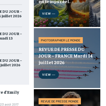
en temps réel.
E DU JOUR –
VIEW ―
juillet 2026
E DU JOUR –
ndi 13
PHOTOGRAPHIER LE MONDE
REVUE DE PRESSE DU
JOUR – FRANCE Mardi 14
E DU JOUR –
juillet 2026
uillet 2026
VIEW ―
re d’Emily
REVUE DE PRESSE MONDE
23 août 2017