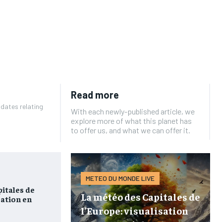
Read more
pdates relating
With each newly-published article, we
explore more of what this planet has
to offer us, and what we can offer it.
METEO DU MONDE LIVE
itales de
La météo des Capitales de
sation en
l’Europe: visualisation