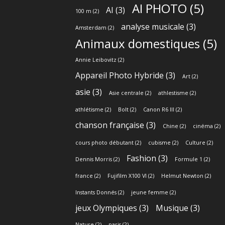
AI PHOTO
(5)
AI
(3)
100 m
(2)
analyse musicale
(3)
Amsterdam
(2)
Animaux domestiques
(5)
Annie Leibovitz
(2)
Appareil Photo Hybride
(3)
Art
(2)
asie
(3)
Asie centrale
(2)
athlestisme
(2)
athlétisme
(2)
Bolt
(2)
Canon R6 III
(2)
chanson française
(3)
Chine
(2)
cinéma
(2)
cours photo débutant
(2)
cubisme
(2)
Culture
(2)
Fashion
(3)
Dennis Morris
(2)
Formule 1
(2)
france
(2)
Fujifilm X100 VI
(2)
Helmut Newton
(2)
Instants Donnés
(2)
jeune femme
(2)
jeux Olympiques
(3)
Musique
(3)
Nature
(2)
paris
(2)