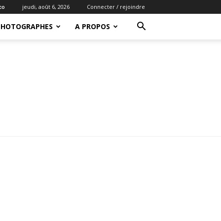
jeudi, août 6, 2026
Connecter / rejoindre
co
PHOTOGRAPHES
A PROPOS