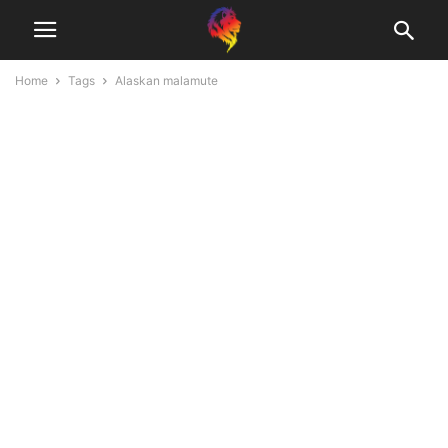
Home
Tags
Alaskan malamute