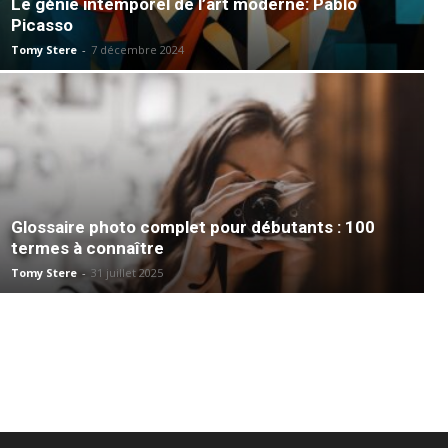
Le génie intemporel de l’art moderne: Pablo
Picasso
Tomy Stere
-
7 décembre 2024
Glossaire photo complet pour débutants : 100
termes à connaître
Tomy Stere
-
31 juillet 2025