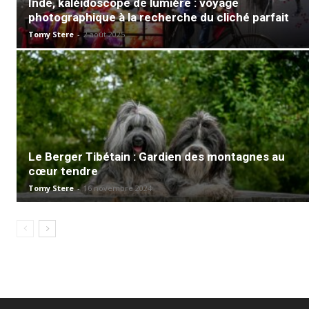
Inde, kaléidoscope de lumière : voyage
photographique à la recherche du cliché parfait
Tomy Stere
-
2 août 2025
Le Berger Tibétain : Gardien des montagnes au
cœur tendre
Tomy Stere
-
16 novembre 2024