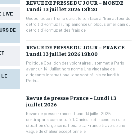
REVUE DE PRESSE DU JOUR – MONDE
Lundi 13 juillet 2026 18h20
 LIVE
Géopolitique : Trump durcit le ton face à l’Iran autour du
détroit d’Hormuz Trump annonce un blocus américain du
URS DE
détroit d’Hormuz et des frais de...
REVUE DE PRESSE DU JOUR – FRANCE
ET
Lundi 13 juillet 2026 18h00
Politique Coalition des volontaires : sommet à Paris
avant un 14-Juillet hors norme Une vingtaine de
dirigeants internationaux se sont réunis ce lundi à
 LE
Paris...
Revue de presse France – Lundi 13
juillet 2026
Revue de presse France – Lundi 13 juillet 2026
sortiraparis.com actu.fr 1. Canicule et incendies : une
situation d’urgence nationale La France traverse une
vague de chaleur exceptionnelle....