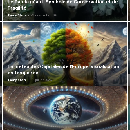
Le Panda géant: Symbole de Conservation et de
Fragilité
Tomy Stere
-
29 novembre 2023
La météo des Capitales de l’Europe: visualisation
en temps réel.
Tomy Stere
-
14 juillet 2026