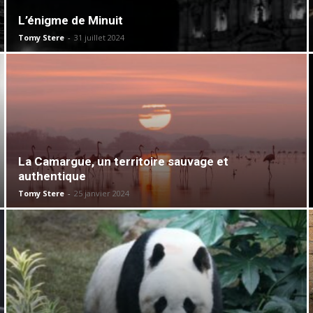
L’énigme de Minuit
Tomy Stere
-
31 juillet 2024
La Camargue, un territoire sauvage et
authentique
Tomy Stere
-
25 janvier 2024