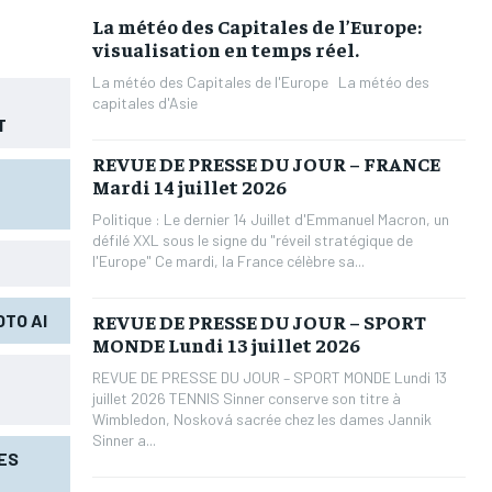
La météo des Capitales de l’Europe:
visualisation en temps réel.
La météo des Capitales de l'Europe La météo des
capitales d'Asie
T
REVUE DE PRESSE DU JOUR – FRANCE
Mardi 14 juillet 2026
Politique : Le dernier 14 Juillet d'Emmanuel Macron, un
défilé XXL sous le signe du "réveil stratégique de
l'Europe" Ce mardi, la France célèbre sa...
REVUE DE PRESSE DU JOUR – SPORT
TO AI
MONDE Lundi 13 juillet 2026
REVUE DE PRESSE DU JOUR – SPORT MONDE Lundi 13
juillet 2026 TENNIS Sinner conserve son titre à
Wimbledon, Nosková sacrée chez les dames Jannik
Sinner a...
LES